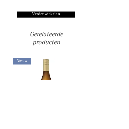
16 – 18ºC.
Hierdoor krijgt de wijn karakter
en persoonlijkheid met een
Verder winkelen
moderne twist. De wijn wordt
gerijpt in 100% Franse eiken
vaten gedurende 24 maanden.
Gerelateerde
Er worden geen suikers en
producten
sulfieten toegevoegd.
Nieuw