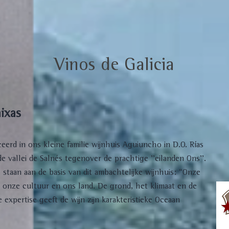
Vinos de Galicia
aixas
rd in ons kleine familie wijnhuis Aguiuncho in D.O. Rías
de vallei de Salnés tegenover de prachtige ''eilanden Ons''.
staan aan de basis van dit ambachtelijke wijnhuis: “Onze
n onze cultuur en ons land. De grond, het klimaat en de
xpertise geeft de wijn zijn karakteristieke Oceaan