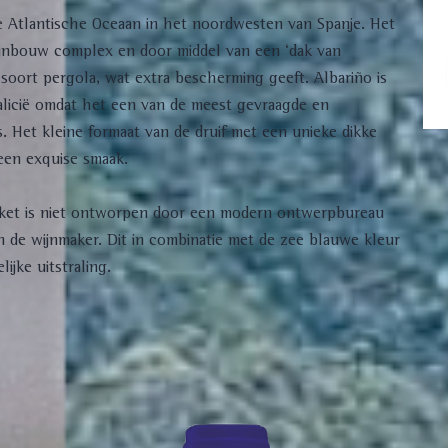
 de Atlantische Oceaan in het noordwesten van Spanje. Het
ijnbouw complex en door middel van een ‘dak van
soort pergola, wat extra bescherming geeft. Albariño is
Galicië omdat het een van de meest gevraagde en
s. Het kleine formaat van de druif met een unieke dikke
een exquise smaak.
tiket is niet ontworpen door een modern ontwerpbureau
n de wijnmaker. Dit in combinatie met de zee blauwe kleur
ijke uitstraling.