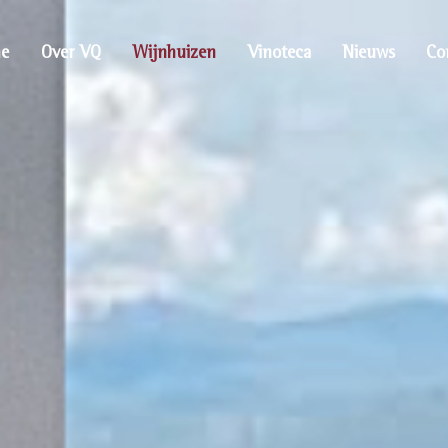
e
Over VQ
Wijnhuizen
Vinoteca
Nieuws
Co