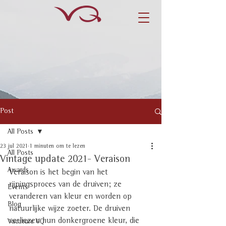
Post
All Posts
23 jul 2021
1 minuten om te lezen
All Posts
Vintage update 2021- Veraison
Awards
Veraison is het begin van het 
rijpingsproces van de druiven; ze 
Events
veranderen van kleur en worden op 
Blog
natuurlijke wijze zoeter. De druiven 
verliezen hun donkergroene kleur, die 
Vacature VQ