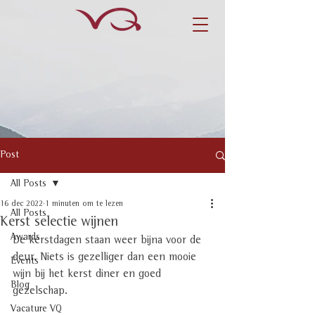
Post
All Posts
16 dec 2022
1 minuten om te lezen
All Posts
Kerst selectie wijnen
Awards
De kerstdagen staan weer bijna voor de 
deur. Niets is gezelliger dan een mooie 
Events
wijn bij het kerst diner en goed 
Blog
gezelschap. 
Vacature VQ