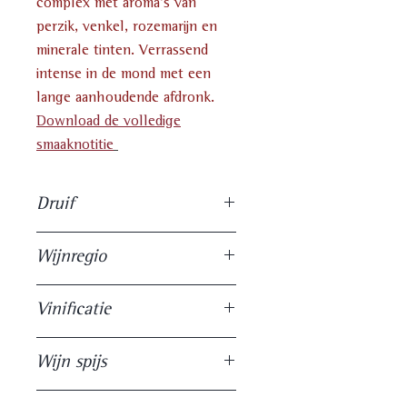
complex met aroma’s van
perzik, venkel, rozemarijn en
minerale tinten. Verrassend
intense in de mond met een
lange aanhoudende afdronk.
Download de volledige
smaaknotitie
Druif
100% Verdejo
Wijnregio
D.O. Rueda.
Vinificatie
Wijnranken zijn gemiddeld 40
Wijn spijs
jaar oud en hebben een lage
opbrengst van 2 kg per
Deze wijn kan goed gebakken