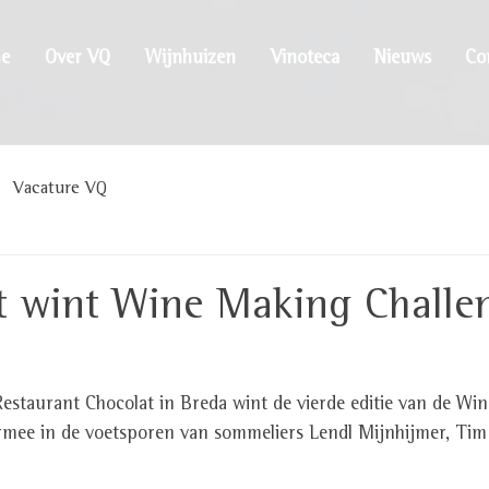
e
Over VQ
Wijnhuizen
Vinoteca
Nieuws
Co
Vacature VQ
t wint Wine Making Challe
estaurant Chocolat in Breda wint de vierde editie van de Win
rmee in de voetsporen van sommeliers Lendl Mijnhijmer, Tim