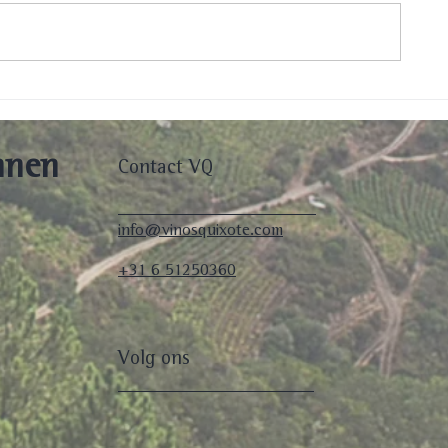
Maart 2021: Loesje Clement
ontvangt haar QuiXote Pago
blend!
nnen
Contact VQ
info@vinosquixote.com
+31 6 51250360
Volg ons