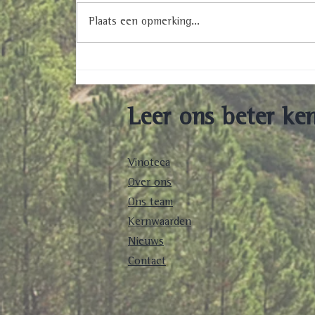
Prowein 2022
Plaats een opmerking...
Leer ons beter ke
Vinoteca
Over ons
Ons team
Kernwaarden
Nieuws
Contact