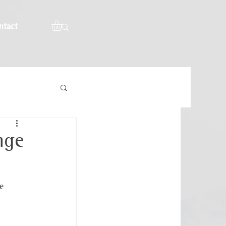
ntact
nge
e 
 