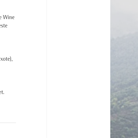
e Wine 
ste 
ote), 
t. 